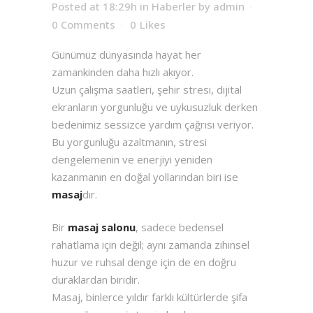
Posted at 18:29h
in
Haberler
by
admin
0 Comments
0
Likes
Günümüz dünyasında hayat her
zamankinden daha hızlı akıyor.
Uzun çalışma saatleri, şehir stresı, dijital
ekranların yorgunluğu ve uykusuzluk derken
bedenimiz sessizce yardım çağrısı veriyor.
Bu yorgunluğu azaltmanın, stresi
dengelemenin ve enerjiyi yeniden
kazanmanın en doğal yollarından biri ise
masaj
dır.
Bir
masaj salonu
, sadece bedensel
rahatlama için değil; aynı zamanda zihinsel
huzur ve ruhsal denge için de en doğru
duraklardan biridir.
Masaj, binlerce yıldır farklı kültürlerde şifa