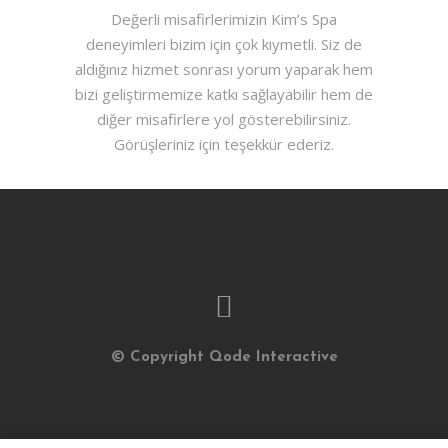
Değerli misafirlerimizin Kim’s Spa
deneyimleri bizim için çok kıymetli. Siz de
aldığınız hizmet sonrası yorum yaparak hem
bizi geliştirmemize katkı sağlayabilir hem de
diğer misafirlere yol gösterebilirsiniz.
Görüşleriniz için teşekkür ederiz.
© Copyright
Qode Interactive