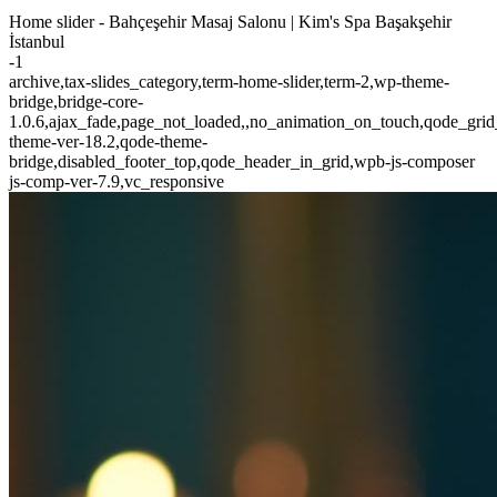
Home slider - Bahçeşehir Masaj Salonu | Kim's Spa Başakşehir
İstanbul
-1
archive,tax-slides_category,term-home-slider,term-2,wp-theme-
bridge,bridge-core-
1.0.6,ajax_fade,page_not_loaded,,no_animation_on_touch,qode_grid
theme-ver-18.2,qode-theme-
bridge,disabled_footer_top,qode_header_in_grid,wpb-js-composer
js-comp-ver-7.9,vc_responsive