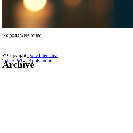
No posts were found.
© Copyright
Qode Interactive
Telefon
WhatsApp
Konum
Archive