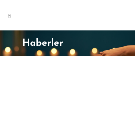
Haberler
Bahçeşehir Masaj
Salonu | Profesyonel
Masaj ve Spa Deneyimi
Bahçeşehir Masaj Salonu: Modern
Hizmet Anlayışıyla Rahatlama