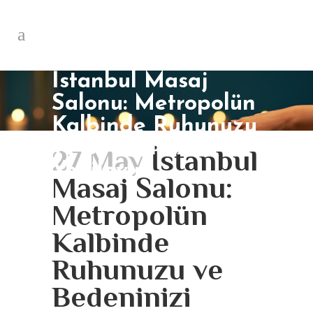
İstanbul Masaj
Salonu: Metropolün
Kalbinde Ruhunuzu
ve Bedeninizi
27 May
İstanbul
Yenileyin
Masaj Salonu:
Metropolün
Kalbinde
Ruhunuzu ve
Bedeninizi