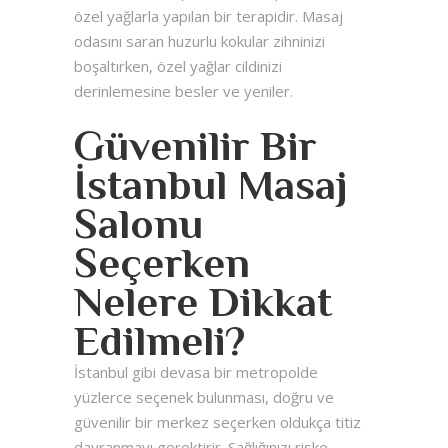
özel yağlarla yapılan bir terapidir. Masaj
odasını saran huzurlu kokular zihninizi
boşaltırken, özel yağlar cildinizi
derinlemesine besler ve yeniler.
Güvenilir Bir
İstanbul Masaj
Salonu
Seçerken
Nelere Dikkat
Edilmeli?
İstanbul gibi devasa bir metropolde
yüzlerce seçenek bulunması, doğru ve
güvenilir bir merkez seçerken oldukça titiz
davranmayı gerektirir. Sağlığınızı riske