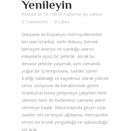
Yenileyin
Posted at 15:19h
in
Haberler
by
admin
0 Comments
0
Likes
Dünyanın en büyüleyici metropollerinden
biri olan İstanbul, tarihi dokusu, bitmek
bilmeyen enerjisi ve sunduğu sınırsız
imkanlarla eşsiz bir şehirdir. Ancak bu
devasa şehirde yaşamak, aynı zamanda
yoğun bir iş temposunu, saatler süren
trafiği, kalabalığı ve kaçınılmaz olarak yüksek
stres seviyesini de beraberinde getirir.
İstanbul’un hızına yetişmeye çalışırken hem
zihnimiz hem de bedenimiz zamanla alarm
vermeye başlar. Masa başında geçen uzun
saatler sırt ve boyun ağrılarına, metropolün
stresi ise kronik yorgunluğa ve uykusuzluğa
yol açar.